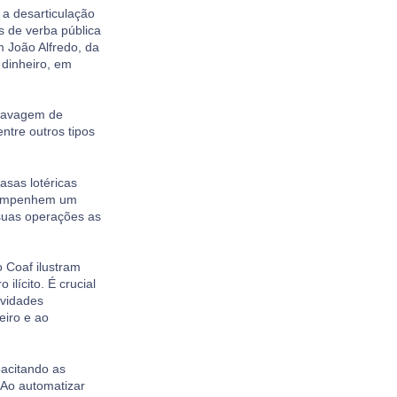
a desarticulação
s de verba pública
m João Alfredo, da
 dinheiro, em
lavagem de
ntre outros tipos
asas lotéricas
esempenhem um
 suas operações as
 Coaf ilustram
ilícito. É crucial
ividades
iro e ao
pacitando as
. Ao automatizar