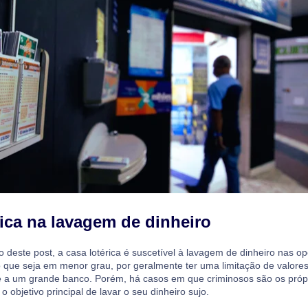
rica na lavagem de dinheiro
o deste post, a casa lotérica é suscetível à lavagem de dinheiro nas o
que seja em menor grau, por geralmente ter uma limitação de valores
 a um grande banco. Porém, há casos em que criminosos são os próp
 o objetivo principal de lavar o seu dinheiro sujo.