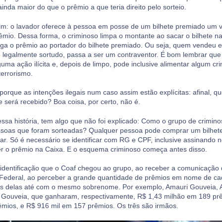
inda maior do que o prêmio a que teria direito pelo sorteio.
im: o lavador oferece à pessoa em posse de um bilhete premiado um 
êmio. Dessa forma, o criminoso limpa o montante ao sacar o bilhete 
aga o prêmio ao portador do bilhete premiado. Ou seja, quem vendeu
de legalmente sortudo, passa a ser um contraventor. É bom lembrar que 
uma ação ilícita e, depois de limpo, pode inclusive alimentar algum c
terrorismo.
porque as intenções ilegais num caso assim estão explícitas: afinal, 
 será recebido? Boa coisa, por certo, não é.
essa história, tem algo que não foi explicado: Como o grupo de crimin
essoas que foram sorteadas? Qualquer pessoa pode comprar um bilhete
icar. Só é necessário se identificar com RG e CPF, inclusive assinando n
r o prêmio na Caixa. E o esquema criminoso começa antes disso.
sa identificação que o Coaf chegou ao grupo, ao receber a comunicação
Federal, ao perceber a grande quantidade de prêmios em nome de c
s delas até com o mesmo sobrenome. Por exemplo, Amauri Gouveia, A
 Gouveia, que ganharam, respectivamente, R$ 1,43 milhão em 189 pr
mios, e R$ 916 mil em 157 prêmios. Os três são irmãos.