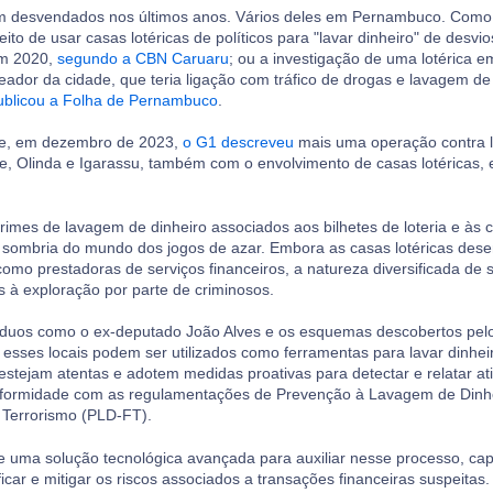
m desvendados nos últimos anos. Vários deles em Pernambuco. Como 
to de usar casas lotéricas de políticos para "lavar dinheiro" de desvio
em 2020,
segundo a CBN Caruaru
; ou a investigação de uma lotérica e
ador da cidade, que teria ligação com tráfico de drogas e lavagem de
ublicou a Folha de Pernambuco
.
e, em dezembro de 2023,
o G1 descreveu
mais uma operação contra 
fe, Olinda e Igarassu, também com o envolvimento de casas lotéricas, e
rimes de lavagem de dinheiro associados aos bilhetes de loteria e às c
 sombria do mundo dos jogos de azar. Embora as casas lotéricas d
como prestadoras de serviços financeiros, a natureza diversificada de
s à exploração por parte de criminosos.
ivíduos como o ex-deputado João Alves e os esquemas descobertos pelo
sses locais podem ser utilizados como ferramentas para lavar dinheiro 
stejam atentas e adotem medidas proativas para detectar e relatar at
nformidade com as regulamentações de Prevenção à Lavagem de Dinhe
 Terrorismo (PLD-FT).
 uma solução tecnológica avançada para auxiliar nesse processo, ca
icar e mitigar os riscos associados a transações financeiras suspeitas