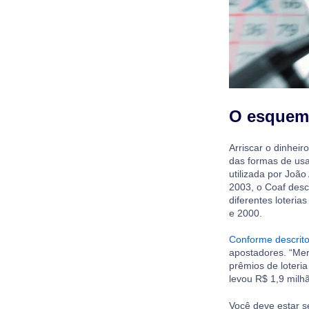
O esquema
Arriscar o dinhei
das formas de usa
utilizada por Joã
2003, o Coaf des
diferentes loteri
e 2000.
Conforme descrito
apostadores. “Mer
prêmios de loteri
levou R$ 1,9 milh
Você deve estar s