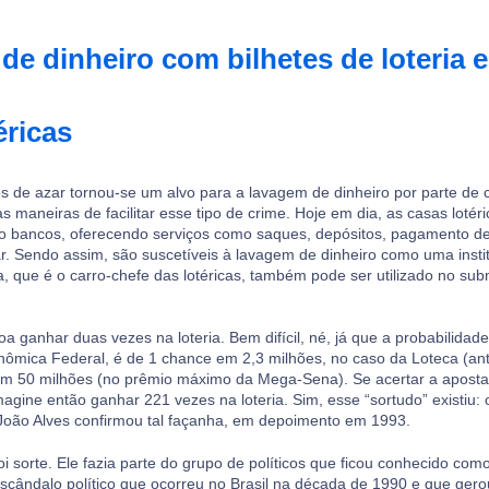
e dinheiro com bilhetes de loteria 
éricas
 de azar tornou-se um alvo para a lavagem de dinheiro por parte de c
as maneiras de facilitar esse tipo de crime. Hoje em dia, as casas loté
o bancos, oferecendo serviços como saques, depósitos, pagamento de
r. Sendo assim, são suscetíveis à lavagem de dinheiro como uma instit
ia, que é o carro-chefe das lotéricas, também pode ser utilizado no s
 ganhar duas vezes na loteria. Bem difícil, né, já que a probabilidad
nômica Federal, é de 1 chance em 2,3 milhões, no caso da Loteca (ant
 em 50 milhões (no prêmio máximo da Mega-Sena). Se acertar a apost
agine então ganhar 221 vezes na loteria. Sim, esse “sortudo” existiu: o
João Alves confirmou tal façanha, em depoimento em 1993.
i sorte. Ele fazia parte do grupo de políticos que ficou conhecido com
cândalo político que ocorreu no Brasil na década de 1990 e que gero