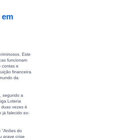
e em
riminosos. Este
ricas funcionam
 contas e
uição financeira.
ubmundo da
e, segundo a
iga Loteria
a duas vezes é
 já falecido ex-
o “Anões do
u grave crise