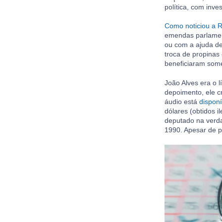
política, com inv
Como noticiou a 
emendas parlament
ou com a ajuda de
troca de propinas 
beneficiaram some
João Alves era o 
depoimento, ele c
áudio está
disponí
dólares (obtidos 
deputado na verda
1990. Apesar de pe