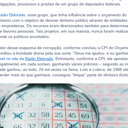
estigações, processos e prisões de um grupo de deputados federais.
Rádio Eldorado
, esse grupo, que tinha influência sobre o orçamento do
ares com o objetivo de desviar dinheiro público através de entidades
 empreiteiras. Os recursos eram direcionados também para determin
e favores pessoais. Tais projetos, em sua maioria, nunca foram realiz
nte os políticos envolvidos.
líder desse esquema de corrupção, conforme concluiu a CPI do Orçam
reditou à bondade divina pela sua sorte: “Deus me ajudou, e eu ganhei 
vel no site da
Rádio Eldorado
. Entretanto, conforme a CPI, ele aposta
ilegalmente) em cada sorteio, ganhando vários prêmios – segundo as in
de ganhou, ao todo, 24 mil vezes na Sena, Loto e Loteca, de 1988 até
rder mais do que ganhava, conseguiu “limpar” parte do dinheiro ilícit