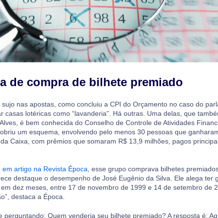
 de compra de bilhete premiado
ro sujo nas apostas, como concluiu a CPI do Orçamento no caso do par
r casas lotéricas como “lavanderia”. Há outras. Uma delas, que també
o Alves, é bem conhecida do Conselho de Controle de Atividades Financ
cobriu um esquema, envolvendo pelo menos 30 pessoas que ganhara
as da Caixa, com prêmios que somaram R$ 13,9 milhões, pagos princip
 em artigo na Revista Época
, esse grupo comprava bilhetes premiados
ece destaque o desempenho de José Eugênio da Silva. Ele alega ter
a em dez meses, entre 17 de novembro de 1999 e 14 de setembro de 2
ão”, destaca a Época.
e perguntando: Quem venderia seu bilhete premiado? A resposta é: Aq