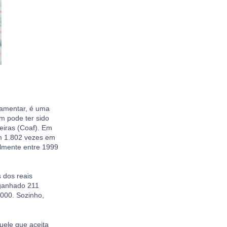
lamentar, é uma
m pode ter sido
eiras (Coaf). Em
m 1.802 vezes em
almente entre 1999
 dos reais
 ganhado 211
000. Sozinho,
uele que aceita