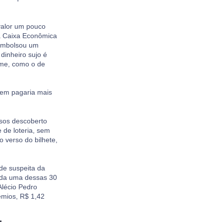
valor um pouco
na Caixa Econômica
 embolsou um
dinheiro sujo é
rime, como o de
quem pagaria mais
osos descoberto
 de loteria, sem
o verso do bilhete,
 de suspeita da
ada uma dessas 30
lécio Pedro
êmios, R$ 1,42