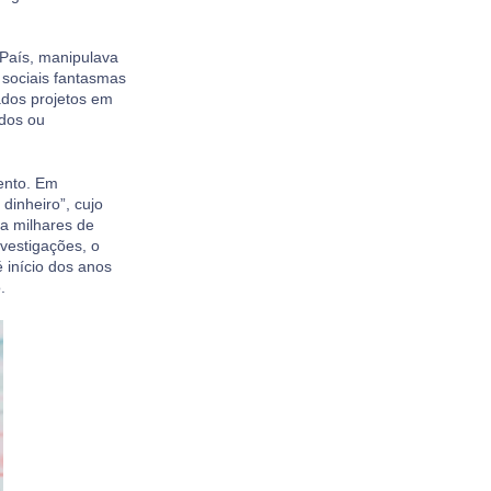
 País, manipulava
 sociais fantasmas
ados projetos em
ados ou
ento. Em
dinheiro”, cujo
va milhares de
vestigações, o
 início dos anos
o.