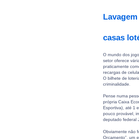
Lavagem d
casas lot
O mundo dos jogos
setor oferece vári
praticamente com
recargas de celula
O bilhete de loter
criminalidade.
Pense numa pessoa
própria Caixa Eco
Esportiva), até 1
pouco provável, im
deputado federal 
Obviamente não fo
Orçamento”, um es