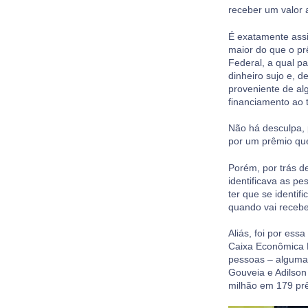
receber um valor a
É exatamente ass
maior do que o pr
Federal, a qual p
dinheiro sujo e, 
proveniente de alg
financiamento ao 
Não há desculpa, 
por um prêmio que
Porém, por trás d
identificava as p
ter que se identif
quando vai recebe
Aliás, foi por es
Caixa Econômica 
pessoas – alguma
Gouveia e Adilson
milhão em 179 prê