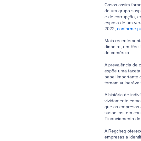
Casos assim fora
de um grupo suspei
e de corrupção, 
esposa de um vere
2022,
conforme p
Mais recentement
dinheiro, em Reci
de comércio.
A prevalência de c
expõe uma faceta
papel importante 
tornam vulnerávei
A história de ind
vividamente como e
que as empresas e
suspeitas, em co
Financiamento do
A Regcheq oferece
empresas a identif