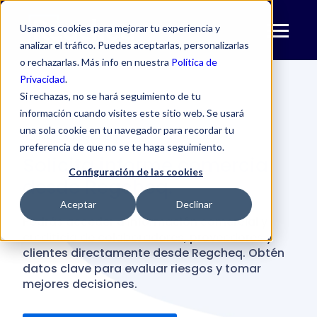
Usamos cookies para mejorar tu experiencia y
analizar el tráfico. Puedes aceptarlas, personalizarlas
o rechazarlas. Más info en nuestra
Política de
Privacidad
.
Si rechazas, no se hará seguimiento de tu
información cuando visites este sitio web. Se usará
una sola cookie en tu navegador para recordar tu
NUEVO EN REGCHEQ
preferencia de que no se te haga seguimiento.
Solicita informe comercial
Configuración de las cookies
desde Regcheq.
Aceptar
Declinar
Podrás acceder a información comercial y
crediticia de colaboradores, proveedores y
clientes directamente desde Regcheq. Obtén
datos clave para evaluar riesgos y tomar
mejores decisiones.