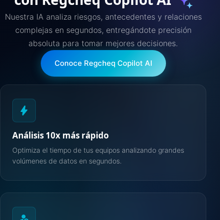
Nuestra IA analiza riesgos, antecedentes y relaciones
complejas en segundos, entregándote precisión
absoluta para tomar mejores decisiones.
Conoce Regcheq Copilot AI
bolt
Análisis 10x más rápido
Optimiza el tiempo de tus equipos analizando grandes
volúmenes de datos en segundos.
person_search