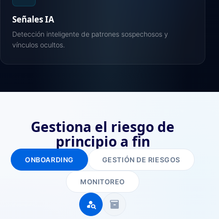
Señales IA
Detección inteligente de patrones sospechosos y
vínculos ocultos.
Gestiona el riesgo de
principio a fin
ONBOARDING
GESTIÓN DE RIESGOS
MONITOREO
person_search
inventory_2