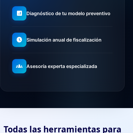
analytics
Diagnóstico de tu modelo preventivo
schedule
Simulación anual de fiscalización
groups
Asesoría experta especializada
Todas las herramientas para