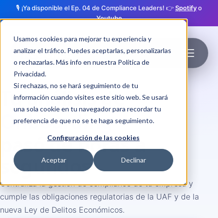
🎙️ ¡Ya disponible el Ep. 04 de Compliance Leaders! 👉
Spotify
o
Youtube
Usamos cookies para mejorar tu experiencia y
analizar el tráfico. Puedes aceptarlas, personalizarlas
o rechazarlas. Más info en nuestra
Política de
Privacidad
.
Si rechazas, no se hará seguimiento de tu
Tu análisis de
información cuando visites este sitio web. Se usará
Onboarding
una sola cookie en tu navegador para recordar tu
preferencia de que no se te haga seguimiento.
pasó de horas a
Configuración de las cookies
Riesgo
segundos
Aceptar
Declinar
Centraliza la gestión de compliance de tu empresa y
cumple las obligaciones regulatorias de la UAF y de la
nueva Ley de Delitos Económicos.