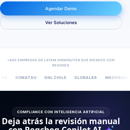
Agendar Demo
Ver Soluciones
+600 EMPRESAS DE LATAM DISMINUYEN SUS RIESGOS CON
REGCHEQ
·
·
·
·
ATSU
GNL CHILE
GLOBAL66
MACHBANK
OXIQUI
COMPLIANCE CON INTELIGENCIA ARTIFICIAL
Deja atrás la revisión manual
con Regcheq Copilot AI