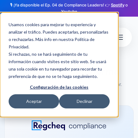
🎙️ ¡Ya disponible el Ep. 04 de Compliance Leaders! 👉
Spotify
o
Youtube
Usamos cookies para mejorar tu experiencia y
analizar el tráfico. Puedes aceptarlas, personalizarlas
o rechazarlas. Más info en nuestra
Política de
Privacidad
.
Si rechazas, no se hará seguimiento de tu
información cuando visites este sitio web. Se usará
Accede a tu plataforma
una sola cookie en tu navegador para recordar tu
preferencia de que no se te haga seguimiento.
Selecciona la plataforma a la que deseas ingresar.
Configuración de las cookies
Aceptar
Declinar