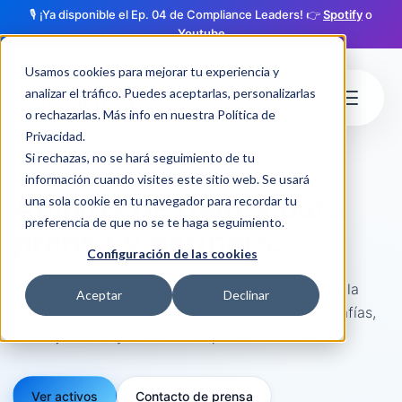
🎙️ ¡Ya disponible el Ep. 04 de Compliance Leaders! 👉
Spotify
o
Youtube
Usamos cookies para mejorar tu experiencia y
analizar el tráfico. Puedes aceptarlas, personalizarlas
o rechazarlas. Más info en nuestra
Política de
Privacidad
.
Si rechazas, no se hará seguimiento de tu
KIT DE MEDIOS
información cuando visites este sitio web. Se usará
Activos de marca para
una sola cookie en tu navegador para recordar tu
preferencia de que no se te haga seguimiento.
prensa y partners.
Configuración de las cookies
Recursos esenciales de Regcheq para comunicar la
Aceptar
Declinar
marca con consistencia: logotipos, paleta, tipografías,
mensajes base y criterios simples de uso.
Ver activos
Contacto de prensa