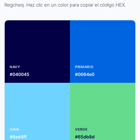
Regcheq. Haz clic en un color para copiar el código HEX.
NAVY
PRIMARIO
#040045
#0064e0
CIAN
VERDE
#6ed4ff
#65db8d