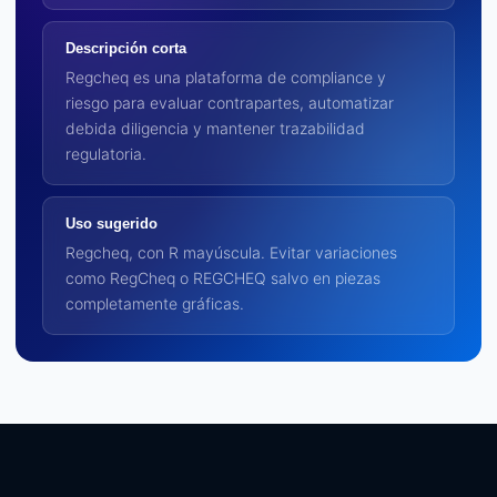
Descripción corta
Regcheq es una plataforma de compliance y
riesgo para evaluar contrapartes, automatizar
debida diligencia y mantener trazabilidad
regulatoria.
Uso sugerido
Regcheq, con R mayúscula. Evitar variaciones
como RegCheq o REGCHEQ salvo en piezas
completamente gráficas.