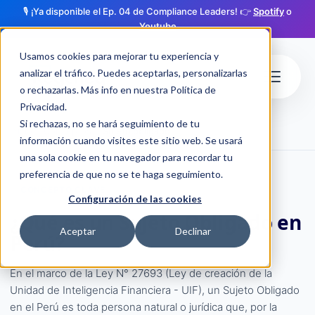
🎙️ ¡Ya disponible el Ep. 04 de Compliance Leaders! 👉
Spotify
o
Youtube
Usamos cookies para mejorar tu experiencia y
analizar el tráfico. Puedes aceptarlas, personalizarlas
o rechazarlas. Más info en nuestra
Política de
Privacidad
.
Si rechazas, no se hará seguimiento de tu
chevron_right
chevron_right
Inicio
Conceptos
Sujeto obligado
información cuando visites este sitio web. Se usará
una sola cookie en tu navegador para recordar tu
preferencia de que no se te haga seguimiento.
CONCEPTO CLAVE
Configuración de las cookies
¿Qué es un Sujeto Obligado en
Aceptar
Declinar
Perú?
En el marco de la Ley N° 27693 (Ley de creación de la
Unidad de Inteligencia Financiera - UIF), un Sujeto Obligado
en el Perú es toda persona natural o jurídica que, por la