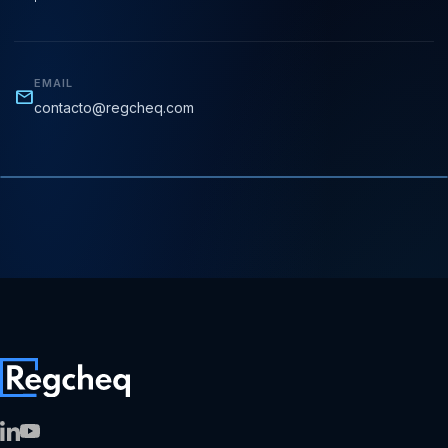
EMAIL
mail
contacto@regcheq.com