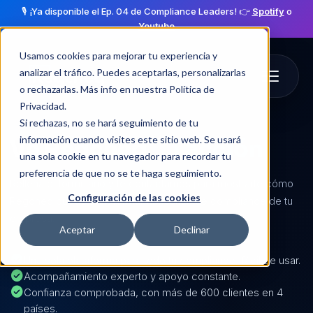
🎙️ ¡Ya disponible el Ep. 04 de Compliance Leaders! 👉
Spotify
o
Youtube
Usamos cookies para mejorar tu experiencia y
analizar el tráfico. Puedes aceptarlas, personalizarlas
o rechazarlas. Más info en nuestra
Política de
Privacidad
.
Si rechazas, no se hará seguimiento de tu
información cuando visites este sitio web. Se usará
Ve Regcheq
en acción
una sola cookie en tu navegador para recordar tu
preferencia de que no se te haga seguimiento.
Rellena el formulario y te contactamos para mostrarte cómo
Configuración de las cookies
Regcheq puede transformar la gestión de compliance de tu
empresa.
Aceptar
Declinar
check_circle
Una sola plataforma para todo tu compliance, fácil de usar.
check_circle
Acompañamiento experto y apoyo constante.
check_circle
Confianza comprobada, con más de 600 clientes en 4
países.