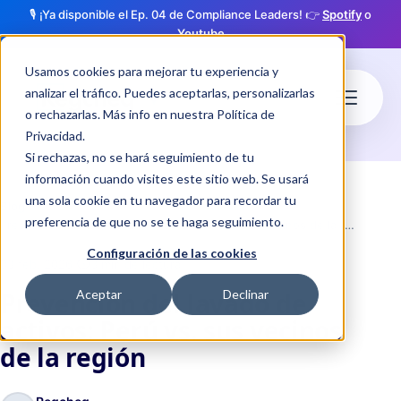
🎙️ ¡Ya disponible el Ep. 04 de Compliance Leaders! 👉
Spotify
o
Youtube
Usamos cookies para mejorar tu experiencia y
analizar el tráfico. Puedes aceptarlas, personalizarlas
o rechazarlas. Más info en nuestra
Política de
Privacidad
.
Si rechazas, no se hará seguimiento de tu
información cuando visites este sitio web. Se usará
una sola cookie en tu navegador para recordar tu
Blog
preferencia de que no se te haga seguimiento.
Prevención del lavado de activos: Perú vs. sus vecinos de la región
Configuración de las cookies
·
schedule
03 feb. 2026
3 min de lectura
Prevención del lavado de
Aceptar
Declinar
activos: Perú vs. sus vecinos
de la región