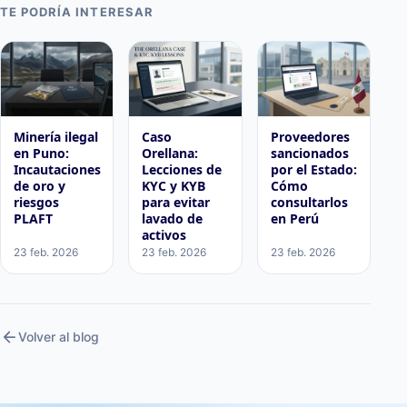
TE PODRÍA INTERESAR
Minería ilegal
Caso
Proveedores
en Puno:
Orellana:
sancionados
Incautaciones
Lecciones de
por el Estado:
de oro y
KYC y KYB
Cómo
riesgos
para evitar
consultarlos
PLAFT
lavado de
en Perú
activos
23 feb. 2026
23 feb. 2026
23 feb. 2026
arrow_back
Volver al blog