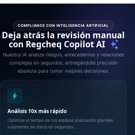
COMPLIANCE CON INTELIGENCIA ARTIFICIAL
Deja atrás la revisión manual
con Regcheq Copilot AI
Nuestra IA analiza riesgos, antecedentes y relaciones
complejas en segundos, entregándote precisión
absoluta para tomar mejores decisiones.
bolt
Análisis 10x más rápido
Optimiza el tiempo de tus equipos analizando grandes
volúmenes de datos en segundos.