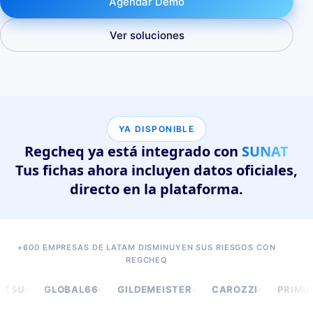
Agendar Demo
Ver soluciones
YA DISPONIBLE
Regcheq ya está integrado con
SUNAT
Tus fichas ahora incluyen datos oficiales,
directo en la plataforma.
+600 EMPRESAS DE LATAM DISMINUYEN SUS RIESGOS CON
REGCHEQ
·
·
·
·
U
GLOBAL66
GILDEMEISTER
CAROZZI
PRIMUS CA