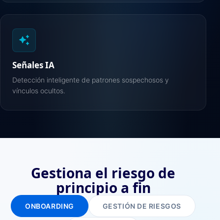
auto_awesome
Señales IA
Detección inteligente de patrones sospechosos y
vínculos ocultos.
Gestiona el riesgo de
principio a fin
ONBOARDING
GESTIÓN DE RIESGOS