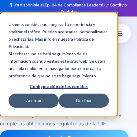
🎙️ ¡Ya disponible el Ep. 04 de Compliance Leaders! 👉
Spotify
o
Youtube
Usamos cookies para mejorar tu experiencia y
analizar el tráfico. Puedes aceptarlas, personalizarlas
o rechazarlas. Más info en nuestra
Política de
Privacidad
.
Si rechazas, no se hará seguimiento de tu
Tu análisis de
información cuando visites este sitio web. Se usará
una sola cookie en tu navegador para recordar tu
Compliance
preferencia de que no se te haga seguimiento.
pasó de horas a
Configuración de las cookies
segundos
Aceptar
Declinar
Centraliza la gestión de compliance de tu empresa y
cumple las obligaciones regulatorias de la UIF.