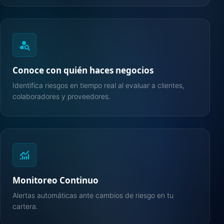
person_search
Conoce con quién haces negocios
Identifica riesgos en tiempo real al evaluar a clientes,
colaboradores y proveedores.
monitoring
Monitoreo Continuo
Alertas automáticas ante cambios de riesgo en tu
cartera.