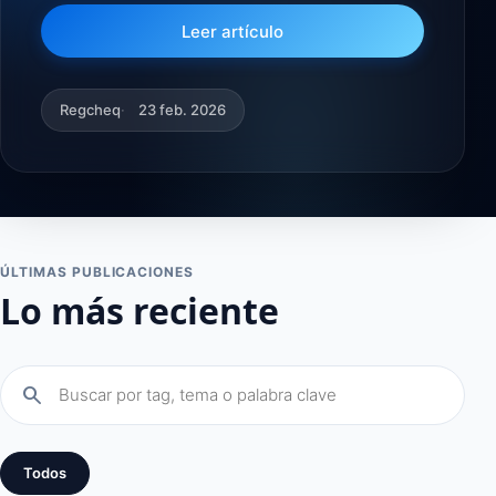
Leer artículo
Regcheq
23 feb. 2026
ÚLTIMAS PUBLICACIONES
Lo más reciente
search
Todos