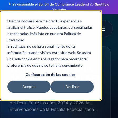
🎙️ ¡Ya disponible el Ep. 04 de Compliance Leaders! 👉
Spotify
o
Youtube
Usamos cookies para mejorar tu experiencia y
analizar el tráfico. Puedes aceptarlas, personalizarlas
o rechazarlas. Más info en nuestra
Política de
Privacidad
.
Si rechazas, no se hará seguimiento de tu
información cuando visites este sitio web. Se usará
Minería ilegal en
una sola cookie en tu navegador para recordar tu
preferencia de que no se te haga seguimiento.
Puno: Incautaciones
de oro y riesgos PLAFT
Configuración de las cookies
Aceptar
Declinar
La región de Puno se ha consolidado como el
epicentro de la minería ilegal de oro en el sur
del Perú. Entre los años 2024 y 2026, las
intervenciones de la Fiscalía Especializada ...