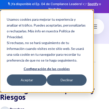
🎙️ ¡Ya disponible el Ep. 04 de Compliance Leaders! 👉
Spotify
o
Youtube
Usamos cookies para mejorar tu experiencia y
analizar el tráfico. Puedes aceptarlas, personalizarlas
o rechazarlas. Más info en nuestra
Política de
Privacidad
.
Si rechazas, no se hará seguimiento de tu
información cuando visites este sitio web. Se usará
una sola cookie en tu navegador para recordar tu
Blog
preferencia de que no se te haga seguimiento.
Formulario 710 SUNAT: Uso estratégico en Compliance y Riesgos
Configuración de las cookies
·
schedule
16 feb. 2026
3 min de lectura
Formulario 710 SUNAT: Uso
Aceptar
Declinar
estratégico en Compliance y
Riesgos