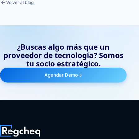
arrow_back
Volver al blog
¿Buscas algo más que un
proveedor de tecnología? Somos
tu socio estratégico.
Agendar Demo
→