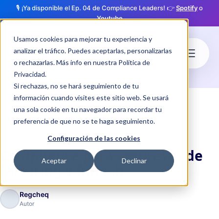
🎙️ ¡Ya disponible el Ep. 04 de Compliance Leaders! 👉
Spotify
o
Youtube
Usamos cookies para mejorar tu experiencia y
analizar el tráfico. Puedes aceptarlas, personalizarlas
o rechazarlas. Más info en nuestra
Política de
Privacidad
.
Si rechazas, no se hará seguimiento de tu
información cuando visites este sitio web. Se usará
una sola cookie en tu navegador para recordar tu
Blog
Compliance para empresas de factoring y fintech
preferencia de que no se te haga seguimiento.
·
schedule
16 feb. 2026
3 min de lectura
Configuración de las cookies
Compliance para empresas de
Aceptar
Declinar
factoring y fintech
Regcheq
Autor