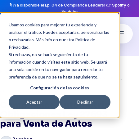
🎙️ ¡Ya disponible el Ep. 04 de Compliance Leaders! 👉
Spotify
o
Youtube
Usamos cookies para mejorar tu experiencia y
analizar el tráfico. Puedes aceptarlas, personalizarlas
o rechazarlas. Más info en nuestra
Política de
Privacidad
.
Si rechazas, no se hará seguimiento de tu
información cuando visites este sitio web. Se usará
una sola cookie en tu navegador para recordar tu
Blog
preferencia de que no se te haga seguimiento.
Compliance Automotriz: Obligaciones Ley 27693 para Venta de Autos
Configuración de las cookies
·
schedule
05 feb. 2026
3 min de lectura
Aceptar
Declinar
Compliance Automotriz:
Obligaciones Ley 27693
para Venta de Autos