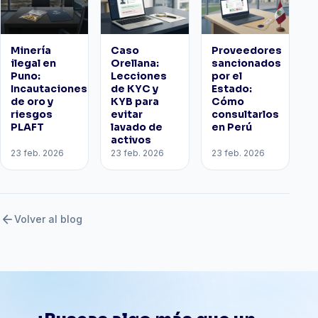
Minería
Caso
Proveedores
ilegal en
Orellana:
sancionados
Puno:
Lecciones
por el
Incautaciones
de KYC y
Estado:
de oro y
KYB para
Cómo
riesgos
evitar
consultarlos
PLAFT
lavado de
en Perú
activos
23 feb. 2026
23 feb. 2026
23 feb. 2026
arrow_back
Volver al blog