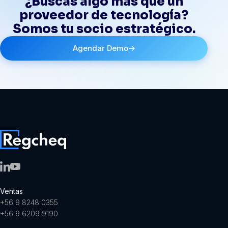
¿Buscas algo más que un
proveedor de tecnología?
Somos tu socio estratégico.
Agendar Demo
→
Ventas
+56 9 8248 0355
+56 9 6209 9190