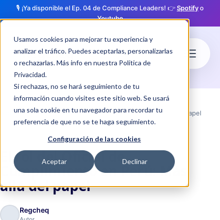
🎙️ ¡Ya disponible el Ep. 04 de Compliance Leaders! 👉
Spotify
o
Youtube
Usamos cookies para mejorar tu experiencia y
analizar el tráfico. Puedes aceptarlas, personalizarlas
o rechazarlas. Más info en nuestra
Política de
Privacidad
.
Si rechazas, no se hará seguimiento de tu
información cuando visites este sitio web. Se usará
una sola cookie en tu navegador para recordar tu
Blog
El rol del Oficial de Cumplimiento en Perú: Más allá del papel
preferencia de que no se te haga seguimiento.
·
schedule
05 feb. 2026
3 min de lectura
Configuración de las cookies
El rol del Oficial de
Aceptar
Declinar
Cumplimiento en Perú: Más
allá del papel
Regcheq
Autor