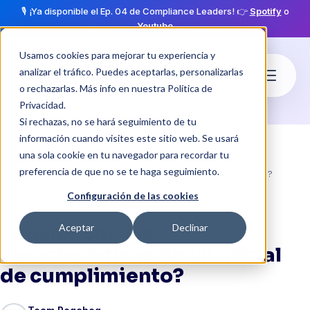
🎙️ ¡Ya disponible el Ep. 04 de Compliance Leaders! 👉
Spotify
o
Youtube
Usamos cookies para mejorar tu experiencia y
analizar el tráfico. Puedes aceptarlas, personalizarlas
o rechazarlas. Más info en nuestra
Política de
Privacidad
.
Si rechazas, no se hará seguimiento de tu
información cuando visites este sitio web. Se usará
una sola cookie en tu navegador para recordar tu
Blog
preferencia de que no se te haga seguimiento.
¿Cuáles son las características de un oficial de cumplimiento?
Configuración de las cookies
·
schedule
07 mar 2024
4 min de lectura
Aceptar
Declinar
¿Cuáles son las
características de un oficial
de cumplimiento?