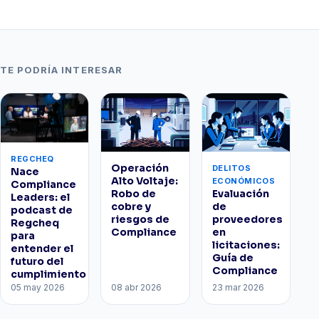
TE PODRÍA INTERESAR
REGCHEQ
Operación
DELITOS
Nace
Alto Voltaje:
ECONÓMICOS
Compliance
Robo de
Evaluación
Leaders: el
cobre y
de
podcast de
riesgos de
proveedores
Regcheq
Compliance
en
para
licitaciones:
entender el
Guía de
futuro del
Compliance
cumplimiento
05 may 2026
08 abr 2026
23 mar 2026