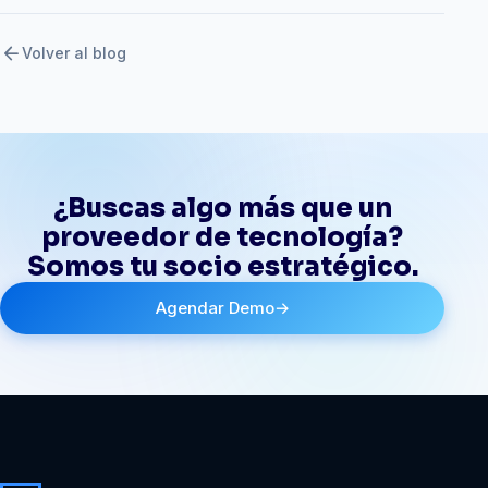
arrow_back
Volver al blog
¿Buscas algo más que un
proveedor de tecnología?
Somos tu socio estratégico.
Agendar Demo
→