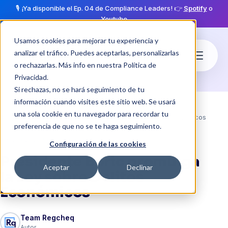
🎙️ ¡Ya disponible el Ep. 04 de Compliance Leaders! 👉
Spotify
o
Youtube
Usamos cookies para mejorar tu experiencia y
analizar el tráfico. Puedes aceptarlas, personalizarlas
o rechazarlas. Más info en nuestra
Política de
Privacidad
.
Si rechazas, no se hará seguimiento de tu
información cuando visites este sitio web. Se usará
una sola cookie en tu navegador para recordar tu
Blog
Presidente Boric promulga la Ley sobre Delitos Económicos
preferencia de que no se te haga seguimiento.
·
schedule
29 ago 2023
1 min de lectura
Configuración de las cookies
Presidente Boric promulga
Aceptar
Declinar
la Ley sobre Delitos
Económicos
Team Regcheq
Autor