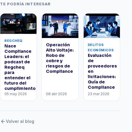
TE PODRÍA INTERESAR
REGCHEQ
Operación
DELITOS
Nace
Alto Voltaje:
ECONÓMICOS
Compliance
Robo de
Evaluación
Leaders: el
cobre y
de
podcast de
riesgos de
proveedores
Regcheq
Compliance
en
para
licitaciones:
entender el
Guía de
futuro del
Compliance
cumplimiento
05 may 2026
08 abr 2026
23 mar 2026
arrow_back
Volver al blog