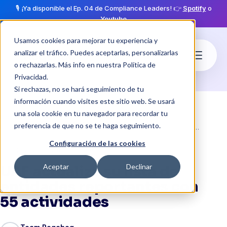
🎙️ ¡Ya disponible el Ep. 04 de Compliance Leaders! 👉
Spotify
o
Youtube
Usamos cookies para mejorar tu experiencia y
analizar el tráfico. Puedes aceptarlas, personalizarlas
o rechazarlas. Más info en nuestra
Política de
Privacidad
.
Si rechazas, no se hará seguimiento de tu
información cuando visites este sitio web. Se usará
una sola cookie en tu navegador para recordar tu
Blog
preferencia de que no se te haga seguimiento.
UAF actualiza su lista de entidades reportantes con 55 actividades
Configuración de las cookies
·
schedule
29 ago 2023
2 min de lectura
Aceptar
Declinar
UAF actualiza su lista de
entidades reportantes con
55 actividades