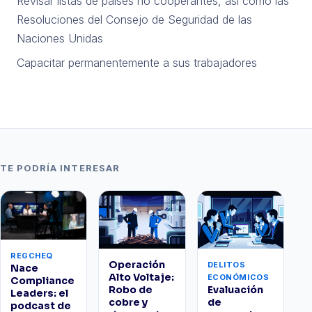
Revisar listas de países no cooperantes, así como las
Resoluciones del Consejo de Seguridad de las
Naciones Unidas
Capacitar permanentemente a sus trabajadores
TE PODRÍA INTERESAR
REGCHEQ
Operación
DELITOS
Nace
Alto Voltaje:
ECONÓMICOS
Compliance
Robo de
Evaluación
Leaders: el
cobre y
de
podcast de