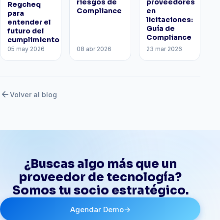
riesgos de
proveedores
Regcheq
Compliance
en
para
licitaciones:
entender el
Guía de
futuro del
Compliance
cumplimiento
05 may 2026
08 abr 2026
23 mar 2026
arrow_back
Volver al blog
¿Buscas algo más que un
proveedor de tecnología?
Somos tu socio estratégico.
Agendar Demo
→