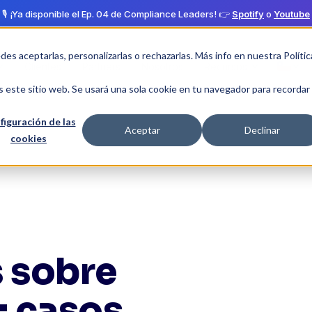
🎙️ ¡Ya disponible el Ep. 04 de Compliance Leaders! 👉
Spotify
o
Youtube
edes aceptarlas, personalizarlas o rechazarlas. Más info en nuestra
Polític
Clientes
Partners
Nosotros
Recursos
s este sitio web. Se usará una sola cookie en tu navegador para recordar
figuración de las
Aceptar
Declinar
cookies
s sobre
: casos