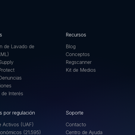
s
Recursos
ón de Lavado de
Blog
AML)
Conceptos
Supply
Regscanner
rotect
Kit de Medios
Denuncias
iones
 de Interés
s por regulación
Soporte
 Activos (UAF)
Contacto
conómicos (21.595)
Centro de Ayuda