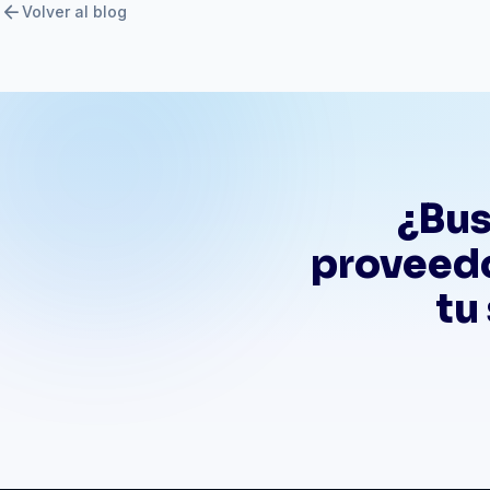
arrow_back
Volver al blog
¿Bus
proveedo
tu