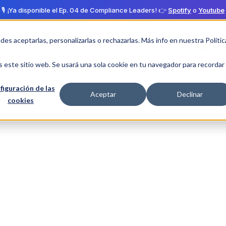
🎙️ ¡Ya disponible el Ep. 04 de Compliance Leaders! 👉
Spotify
o
Youtube
edes aceptarlas, personalizarlas o rechazarlas. Más info en nuestra
Polític
Clientes
Partners
Nosotros
Recursos
s este sitio web. Se usará una sola cookie en tu navegador para recordar
figuración de las
Aceptar
Declinar
cookies