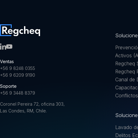
Solucione
Prevenci
Activos (
Ventas
Regcheq 
+56 9 8248 0355
Regcheq P
+56 9 6209 9190
Canal de 
Soporte
Capacitac
+56 9 3448 8379
Conflictos
Coronel Pereira 72, oficina 303,
Las Condes, RM, Chile.
Solucione
Lavado de
Delitos E