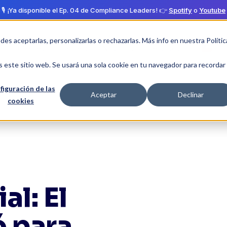
🎙️ ¡Ya disponible el Ep. 04 de Compliance Leaders! 👉
Spotify
o
Youtube
edes aceptarlas, personalizarlas o rechazarlas. Más info en nuestra
Polític
Clientes
Partners
Nosotros
Recursos
s este sitio web. Se usará una sola cookie en tu navegador para recordar
figuración de las
Aceptar
Declinar
cookies
l: El
ó para