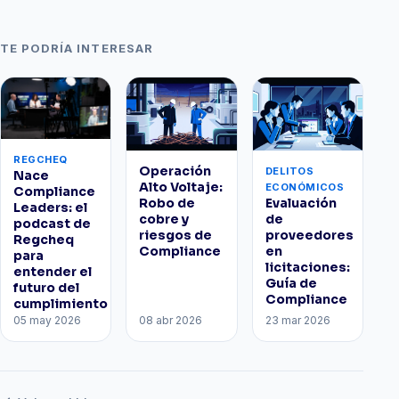
TE PODRÍA INTERESAR
REGCHEQ
Operación
DELITOS
Nace
Alto Voltaje:
ECONÓMICOS
Compliance
Robo de
Evaluación
Leaders: el
cobre y
de
podcast de
riesgos de
proveedores
Regcheq
Compliance
en
para
licitaciones:
entender el
Guía de
futuro del
Compliance
cumplimiento
05 may 2026
08 abr 2026
23 mar 2026