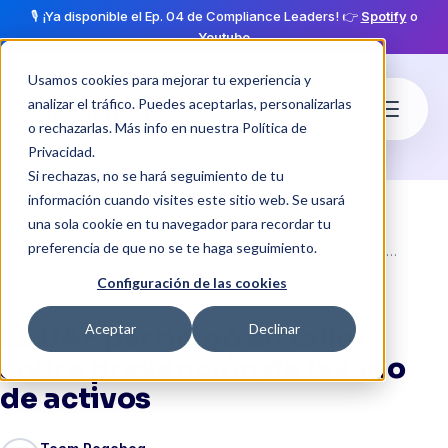
🎙️ ¡Ya disponible el Ep. 04 de Compliance Leaders! 👉
Spotify
o
Youtube
Usamos cookies para mejorar tu experiencia y
analizar el tráfico. Puedes aceptarlas, personalizarlas
o rechazarlas. Más info en nuestra
Política de
Privacidad
.
Si rechazas, no se hará seguimiento de tu
información cuando visites este sitio web. Se usará
una sola cookie en tu navegador para recordar tu
Blog
preferencia de que no se te haga seguimiento.
La UAF participó en taller sobre prevención de lavado de activos
Configuración de las cookies
·
schedule
20 mar 2024
1 min de lectura
Aceptar
Declinar
La UAF participó en taller
sobre prevención de lavado
de activos