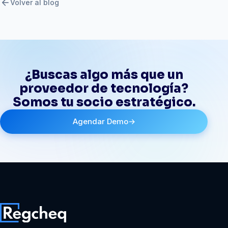
arrow_back
Volver al blog
¿Buscas algo más que un
proveedor de tecnología?
Somos tu socio estratégico.
Agendar Demo
→