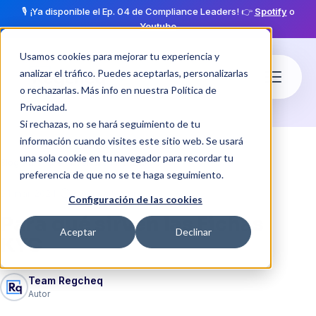
🎙️ ¡Ya disponible el Ep. 04 de Compliance Leaders! 👉
Spotify
o
Youtube
Usamos cookies para mejorar tu experiencia y
analizar el tráfico. Puedes aceptarlas, personalizarlas
o rechazarlas. Más info en nuestra
Política de
Privacidad
.
Si rechazas, no se hará seguimiento de tu
información cuando visites este sitio web. Se usará
una sola cookie en tu navegador para recordar tu
Blog
Para qué sirven las Fichas KYC
preferencia de que no se te haga seguimiento.
·
schedule
04 mar 2024
2 min de lectura
Configuración de las cookies
Para qué sirven las Fichas
Aceptar
Declinar
KYC
Team Regcheq
Autor