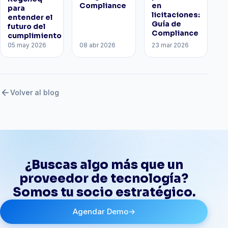
Compliance
en
para
licitaciones:
entender el
Guía de
futuro del
Compliance
cumplimiento
05 may 2026
08 abr 2026
23 mar 2026
arrow_back
Volver al blog
¿Buscas algo más que un
proveedor de tecnología?
Somos tu socio estratégico.
Agendar Demo
→