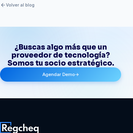
arrow_back
Volver al blog
¿Buscas algo más que un
proveedor de tecnología?
Somos tu socio estratégico.
Agendar Demo
→