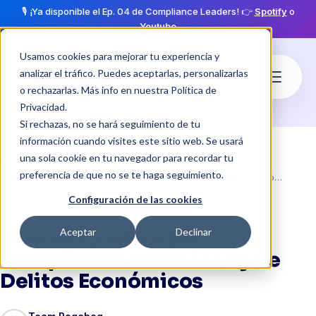
🎙️ ¡Ya disponible el Ep. 04 de Compliance Leaders! 👉
Spotify
o
Youtube
Usamos cookies para mejorar tu experiencia y
analizar el tráfico. Puedes aceptarlas, personalizarlas
o rechazarlas. Más info en nuestra
Política de
Privacidad
.
Si rechazas, no se hará seguimiento de tu
información cuando visites este sitio web. Se usará
una sola cookie en tu navegador para recordar tu
Blog
preferencia de que no se te haga seguimiento.
Jornada junto a BH Compliance sobre la Ley de Delitos Económicos
Configuración de las cookies
·
schedule
30 ago 2023
2 min de lectura
Aceptar
Declinar
Jornada junto a BH
Compliance sobre la Ley de
Delitos Económicos