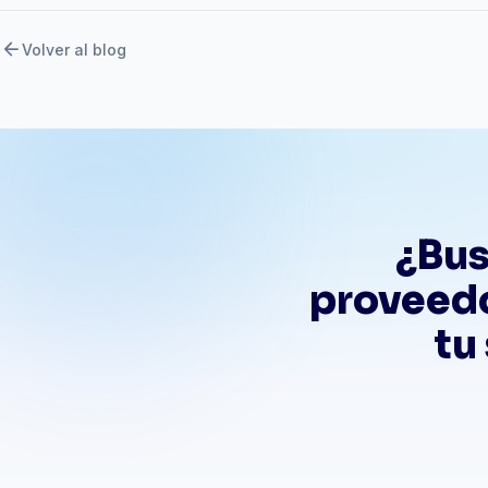
arrow_back
Volver al blog
¿Bus
proveedo
tu