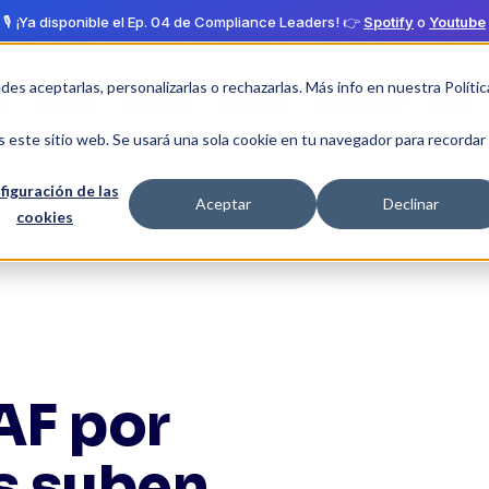
🎙️ ¡Ya disponible el Ep. 04 de Compliance Leaders! 👉
Spotify
o
Youtube
edes aceptarlas, personalizarlas o rechazarlas. Más info en nuestra
Polític
Clientes
Partners
Nosotros
Recursos
s este sitio web. Se usará una sola cookie en tu navegador para recordar
figuración de las
Aceptar
Declinar
cookies
AF por
s suben