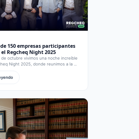
de 150 empresas participantes
 el Regcheq Night 2025
 de octubre vivimos una noche increíble
heq Night 2025, donde reunimos a la ...
leyendo