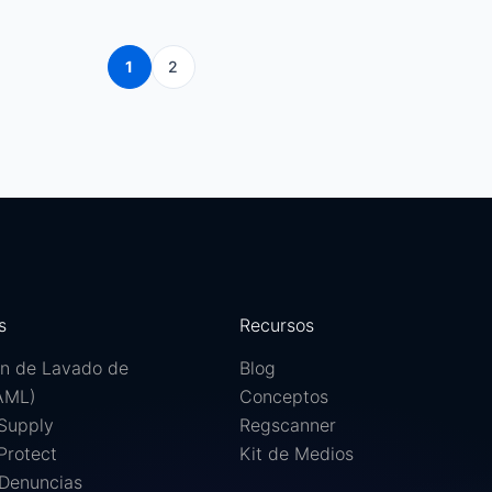
1
2
s
Recursos
ón de Lavado de
Blog
(AML)
Conceptos
Supply
Regscanner
Protect
Kit de Medios
 Denuncias