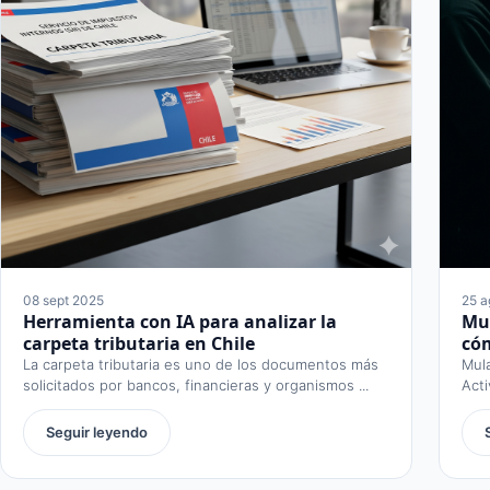
08 sept 2025
25 a
Herramienta con IA para analizar la
Mul
carpeta tributaria en Chile
có
La carpeta tributaria es uno de los documentos más
Mul
solicitados por bancos, financieras y organismos ...
Acti
Seguir leyendo