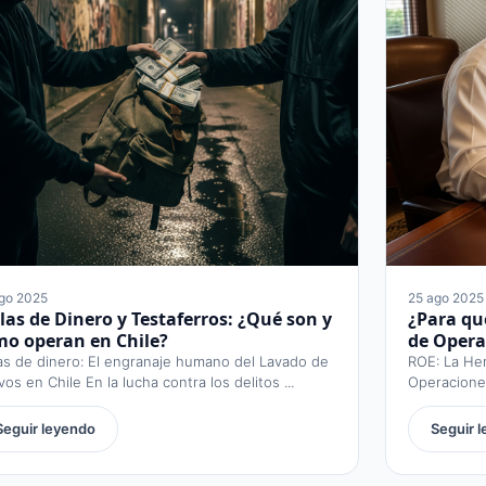
go 2025
25 ago 2025
as de Dinero y Testaferros: ¿Qué son y
¿Para qué
mo operan en Chile?
de Opera
as de dinero: El engranaje humano del Lavado de
ROE: La Her
vos en Chile En la lucha contra los delitos ...
Operaciones
del ...
Seguir leyendo
Seguir 