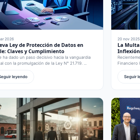
ar 2026
20 nov 2025
va Ley de Protección de Datos en
La Multa
le: Claves y Cumplimiento
Inflexión
e ha dado un paso decisivo hacia la vanguardia
Recienteme
tal con la promulgación de la Ley N° 21.719. ...
Financiero 
sancionar ..
Seguir leyendo
Seguir 