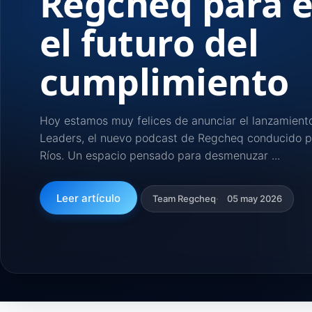
Regcheq para 
el futuro del
cumplimiento
Hoy estamos muy felices de anunciar el lanzamien
Leaders, el nuevo podcast de Regcheq conducido po
Ríos. Un espacio pensado para desmenuzar ...
Leer artículo
Team Regcheq
05 may 2026