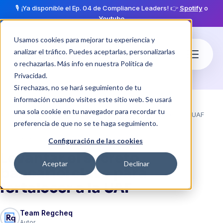
🎙️ ¡Ya disponible el Ep. 04 de Compliance Leaders! 👉
Spotify
o
Youtube
Usamos cookies para mejorar tu experiencia y
analizar el tráfico. Puedes aceptarlas, personalizarlas
o rechazarlas. Más info en nuestra
Política de
Privacidad
.
Si rechazas, no se hará seguimiento de tu
información cuando visites este sitio web. Se usará
una sola cookie en tu navegador para recordar tu
Blog
Levantar el secreto bancario: clave para fortalecer a la UAF
preferencia de que no se te haga seguimiento.
·
schedule
30 jun 2025
4 min de lectura
Configuración de las cookies
Levantar el secreto
Aceptar
Declinar
bancario: clave para
fortalecer a la UAF
Team Regcheq
Autor