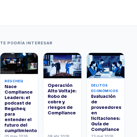
TE PODRÍA INTERESAR
REGCHEQ
Operación
DELITOS
Nace
Alto Voltaje:
ECONÓMICOS
Compliance
Robo de
Evaluación
Leaders: el
cobre y
de
podcast de
riesgos de
proveedores
Regcheq
Compliance
en
para
licitaciones:
entender el
Guía de
futuro del
Compliance
cumplimiento
05 may 2026
08 abr 2026
23 mar 2026